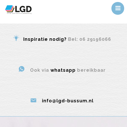
Home
Ons werk
Inspiratie nodig?
Bel: 06 29196066
Service
Over ons
Actueel
Contact
Ook via
whatsapp
bereikbaar
info@lgd-bussum.nl