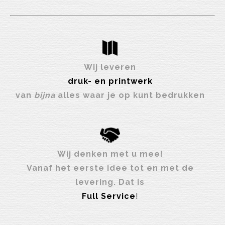
Wij leveren
druk- en printwerk
van
bijna
alles waar je op kunt bedrukken
Wij denken met u mee!
Vanaf het eerste idee tot en met de
levering. Dat is
Full Service
!