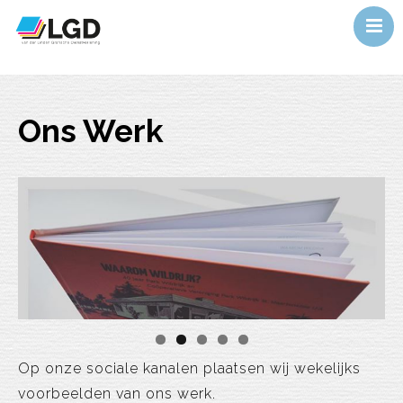
Home
Ons werk
Ons Werk
Service
Over ons
Actueel
Contact
Op onze sociale kanalen plaatsen wij wekelijks
voorbeelden van ons werk.